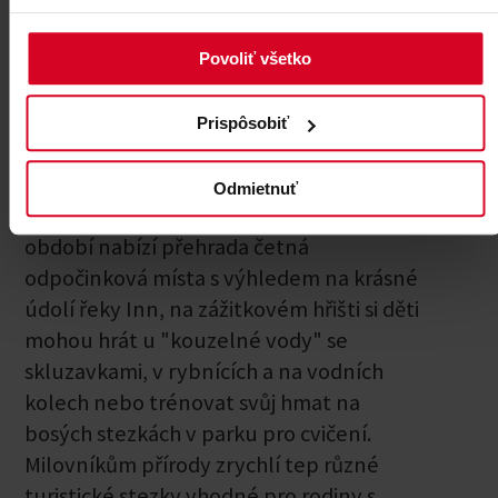
čest svému jménu v každém
ročním období.
Povoliť všetko
Ať už v létě, nebo v zimě - tady nahoře v
nadmořské výšce 1 600 metrů s nejlepším
Prispôsobiť
výhledem na Innsbruck a pohoří
Karwendel je pro aktivní dovolenkáře a
Odmietnuť
rodiny možné téměř vše. V teplém
období nabízí přehrada četná
odpočinková místa s výhledem na krásné
údolí řeky Inn, na zážitkovém hřišti si děti
mohou hrát u "kouzelné vody" se
skluzavkami, v rybnících a na vodních
kolech nebo trénovat svůj hmat na
bosých stezkách v parku pro cvičení.
Milovníkům přírody zrychlí tep různé
turistické stezky vhodné pro rodiny s