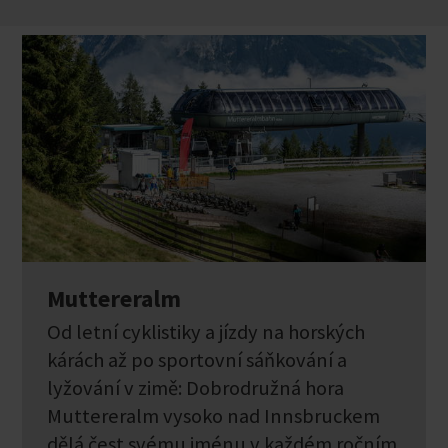
Muttereralm
Od letní cyklistiky a jízdy na horských
kárách až po sportovní sáňkování a
lyžování v zimě: Dobrodružná hora
Muttereralm vysoko nad Innsbruckem
dělá čest svému jménu v každém ročním