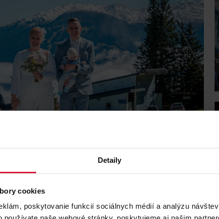
Detaily
bory cookies
eklám, poskytovanie funkcií sociálnych médií a analýzu návšte
o používate naše webové stránky, poskytujeme aj našim partner