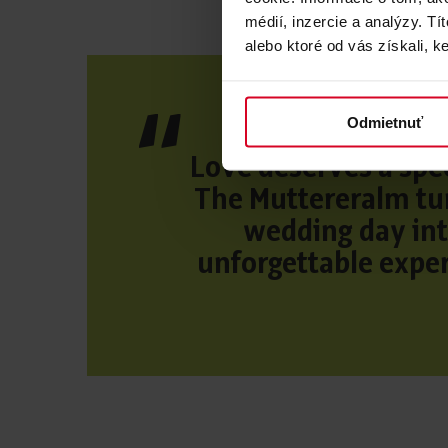
médií, inzercie a analýzy. Tí
alebo ktoré od vás získali, ke
Odmietnuť
Love deserves a spec
The Muttereralm tu
wedding day int
unforgettable exper