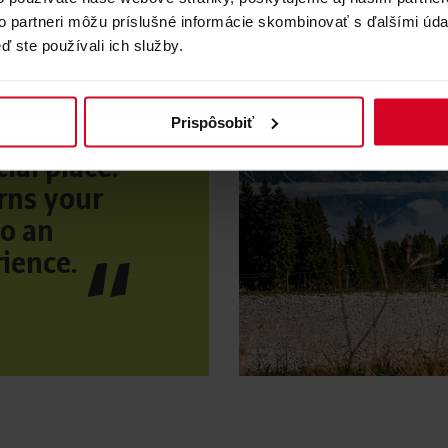
to partneri môžu príslušné informácie skombinovať s ďalšími údaj
ď ste používali ich služby.
Prispôsobiť
ial place.
rns your
o an
ience.