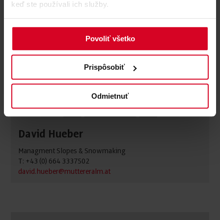
keď ste používali ich služby.
Povoliť všetko
Prispôsobiť
Odmietnuť
David Hueber
Managment Slopes & Snowmaking
T: +43 (0) 664 3337502
david.hueber@muttereralm.at