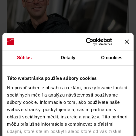
Súhlas
Detaily
O cookies
Florian Hofer
Táto webstránka používa súbory cookies
Deputy Manager
T: +43 (0) 512 548330
Na prispôsobenie obsahu a reklám, poskytovanie funkcií
florian.hofer@muttereralm.at
sociálnych médií a analýzu návštevnosti používame
súbory cookie. Informácie o tom, ako používate naše
webové stránky, poskytujeme aj našim partnerom v
oblasti sociálnych médií, inzercie a analýzy. Títo partneri
môžu príslušné informácie skombinovať s ďalšími
údajmi, ktoré ste im poskytli alebo ktoré od vás získali,