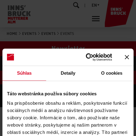
EN
HOME
EVENTS
EVENTS
EVENTS
Newsletter
Contact
Súhlas
Detaily
O cookies
©
MUTTERERALM INNSBRUCK
Táto webstránka používa súbory cookies
IMPRESSUM
PRIVACY
SITEMAP
AGB's
Na prispôsobenie obsahu a reklám, poskytovanie funkcií
produced by
sociálnych médií a analýzu návštevnosti používame
súbory cookie. Informácie o tom, ako používate naše
webové stránky, poskytujeme aj našim partnerom v
oblasti sociálnych médií, inzercie a analýzy. Títo partneri