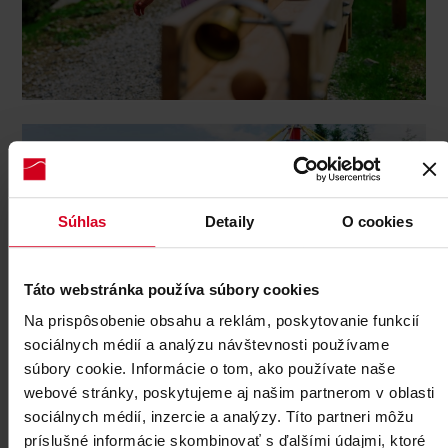
Súhlas
Detaily
O cookies
Táto webstránka používa súbory cookies
Na prispôsobenie obsahu a reklám, poskytovanie funkcií
sociálnych médií a analýzu návštevnosti používame
súbory cookie. Informácie o tom, ako používate naše
webové stránky, poskytujeme aj našim partnerom v oblasti
sociálnych médií, inzercie a analýzy. Títo partneri môžu
príslušné informácie skombinovať s ďalšími údajmi, ktoré