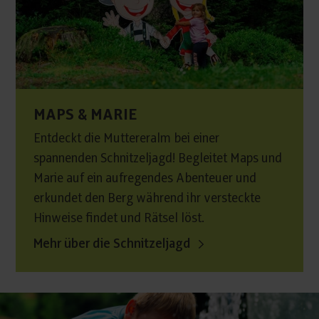
MAPS & MARIE
Entdeckt die Muttereralm bei einer
spannenden Schnitzeljagd! Begleitet Maps und
Marie auf ein aufregendes Abenteuer und
erkundet den Berg während ihr versteckte
Hinweise findet und Rätsel löst.
Mehr über die Schnitzeljagd