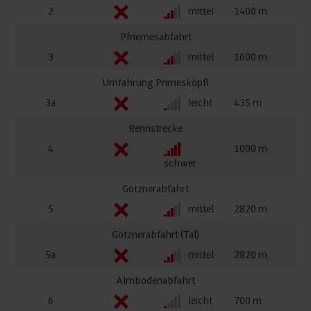
2
mittel
1400
Pfriemesabfahrt
3
mittel
1600
Umfahrung Primesköpfl
3a
leicht
435
Rennstrecke
4
1000
schwer
Götznerabfahrt
5
mittel
2820
Götznerabfahrt (Tal)
5a
mittel
2820
Almbodenabfahrt
6
leicht
700