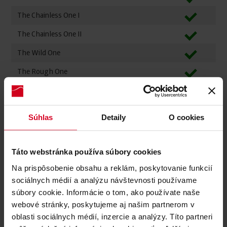
The Chainless One I
The Chainless One II
The Wild One
The Rough One
Kids- & Beginners-Area
Pumptrack
Súhlas
Detaily
O cookies
Dual Slalom
The Jumpline
Táto webstránka používa súbory cookies
Na prispôsobenie obsahu a reklám, poskytovanie funkcií
Lifte
Zuletzt aktualisiert am 08.08.2026
sociálnych médií a analýzu návštevnosti používame
súbory cookie. Informácie o tom, ako používate naše
Name
Status
Typ
webové stránky, poskytujeme aj našim partnerom v
oblasti sociálnych médií, inzercie a analýzy. Títo partneri
A Muttereralmbahn
Seilbahn