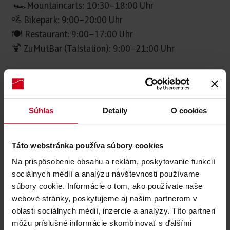
🏎️Mountaincarts: 10:30–18:00 Uhr
🚵 Bikepark: 9:00–20:00 Uhr
🍽️ Restaurant: 9:00–17:00 Uhr
🍹 ZuMutBar (Talstation): 9:00–21:00 Uhr
Mehr Zeit für Berg, Bike, Mountaincarts und
gemütliche Sommerabende auf der
Muttereralm!
Súhlas
Detaily
O cookies
*Für diejenigen, die es vorziehen, das Warten in
Táto webstránka používa súbory cookies
der Schlange zu vermeiden,
Na prispôsobenie obsahu a reklám, poskytovanie funkcií
steht ein Ticketautomat für schnellen und
sociálnych médií a analýzu návštevnosti používame
einfachen Zugang zur Verfügung.
súbory cookie. Informácie o tom, ako používate naše
webové stránky, poskytujeme aj našim partnerom v
Sommersaison 2026
oblasti sociálnych médií, inzercie a analýzy. Títo partneri
môžu príslušné informácie skombinovať s ďalšími