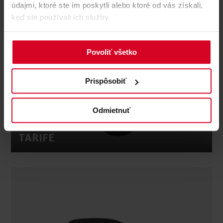
údajmi, ktoré ste im poskytli alebo ktoré od vás získali,
keď ste používali ich služby.
Povoliť všetko
Prispôsobiť
Odmietnuť
TARIFE