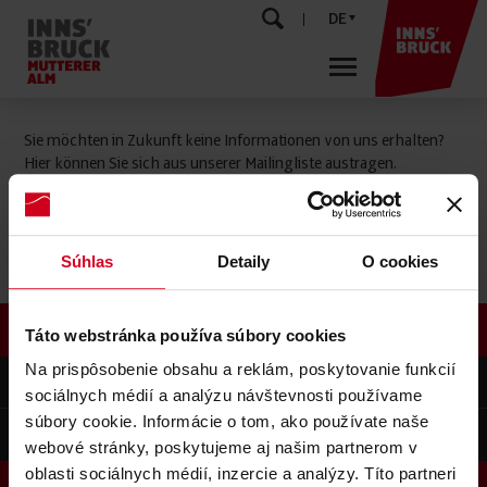
DE
Sie möchten in Zukunft keine Informationen von uns erhalten?
Hier können Sie sich aus unserer Mailingliste austragen.
Aus Mailingliste löschen
Newsletter abbestellen
Súhlas
Detaily
O cookies
Newsletter
Táto webstránka používa súbory cookies
Na prispôsobenie obsahu a reklám, poskytovanie funkcií
Kontakt
sociálnych médií a analýzu návštevnosti používame
súbory cookie. Informácie o tom, ako používate naše
SERVICE
webové stránky, poskytujeme aj našim partnerom v
oblasti sociálnych médií, inzercie a analýzy. Títo partneri