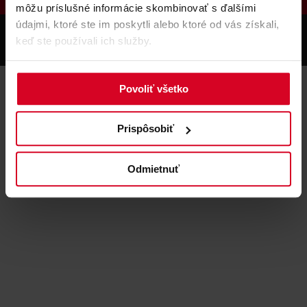
môžu príslušné informácie skombinovať s ďalšími
údajmi, ktoré ste im poskytli alebo ktoré od vás získali,
©
MUTTERERALM INNSBRUCK
keď ste používali ich služby.
IMPRESSUM
DATENSCHUTZ
SITEMAP
AGB's
produced by
Povoliť všetko
Prispôsobiť
Odmietnuť