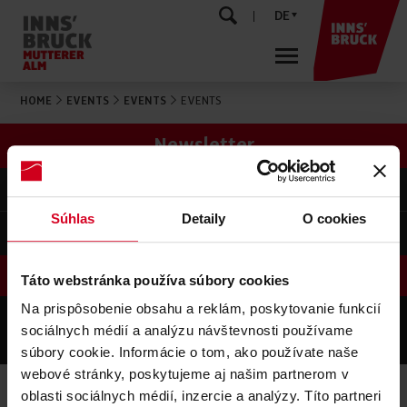
DE
HOME
EVENTS
EVENTS
EVENTS
Newsletter
Kontakt
Súhlas
Detaily
O cookies
SERVICE
Táto webstránka používa súbory cookies
Na prispôsobenie obsahu a reklám, poskytovanie funkcií
©
MUTTERERALM INNSBRUCK
sociálnych médií a analýzu návštevnosti používame
IMPRESSUM
DATENSCHUTZ
SITEMAP
AGB's
súbory cookie. Informácie o tom, ako používate naše
produced by
webové stránky, poskytujeme aj našim partnerom v
oblasti sociálnych médií, inzercie a analýzy. Títo partneri