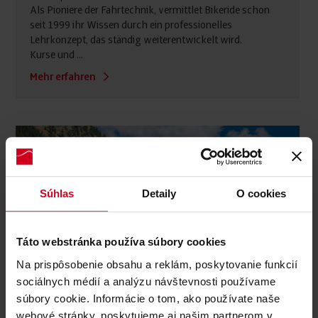
Als Pioniere der Fahrtechnik, vermittlet Bikeride schon
seit 1999 ihr Wissen durch ein professionelles
Lehrkonzept, das ständig weiterentwickelt wird.
Kurse und ...
Mehr erfahren
Súhlas
Detaily
O cookies
Táto webstránka používa súbory cookies
Na prispôsobenie obsahu a reklám, poskytovanie funkcií
sociálnych médií a analýzu návštevnosti používame
súbory cookie. Informácie o tom, ako používate naše
webové stránky, poskytujeme aj našim partnerom v