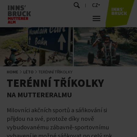
CZ
HOME
LÉTO
TERÉNNÍ TŘÍKOLKY
TERÉNNÍ TŘÍKOLKY
NA MUTTERERALMU
Milovníci akčních sportů a sáňkování si
přijdou na své, protože díky nově
vybudovanému zábavně-sportovnímu
vybavení je možné sáňkovat po celý rok,