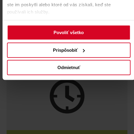
ste im poskytli alebo ktoré od vás získali, keď ste
používali ich služby.
Povoliť všetko
Prispôsobiť
Odmietnuť