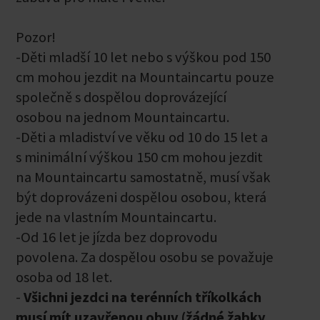
Pozor!
-Děti mladší 10 let nebo s výškou pod 150
cm mohou jezdit na Mountaincartu pouze
společně s dospělou doprovázející
osobou na jednom Mountaincartu.
-Děti a mladiství ve věku od 10 do 15 let a
s minimální výškou 150 cm mohou jezdit
na Mountaincartu samostatně, musí však
být doprovázeni dospělou osobou, která
jede na vlastním Mountaincartu.
-Od 16 let je jízda bez doprovodu
povolena. Za dospělou osobu se považuje
osoba od 18 let.
-
Všichni jezdci na terénních tříkolkách
musí mít uzavřenou obuv (žádné žabky,