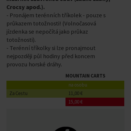
Crocsy apod.).
- Pronájem terénních tříkolek - pouze s
průkazem totožnosti! (Volnočasová
jízdenka se nepočítá jako průkaz
totožnosti).
- Terénní tříkolky si lze pronajmout
nejpozději půl hodiny před koncem
provozu horské dráhy.
MOUNTAIN CARTS
na osobu
Za Cestu
11,00 €
15,00 €