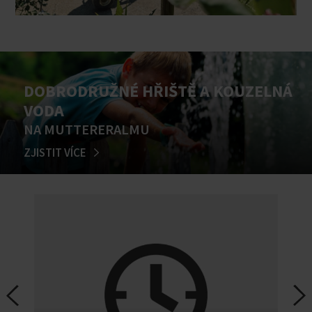
DOBRODRUŽNÉ HŘIŠTĚ A KOUZELNÁ
VODA
NA MUTTERERALMU
ZJISTIT VÍCE