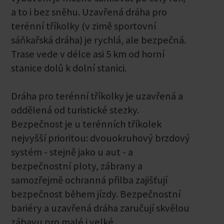
a to i bez sněhu. Uzavřená dráha pro
terénní tříkolky (v zimě sportovní
sáňkařská dráha) je rychlá, ale bezpečná.
Trase vede v délce asi 5 km od horní
stanice dolů k dolní stanici.
Dráha pro terénní tříkolky je uzavřená a
oddělená od turistické stezky.
Bezpečnost je u terénních tříkolek
nejvyšší prioritou: dvouokruhový brzdový
systém - stejně jako u aut - a
bezpečnostní ploty, zábrany a
samozřejmě ochranná přilba zajišťují
bezpečnost během jízdy. Bezpečnostní
bariéry a uzavřená dráha zaručují skvělou
zábavu pro malé i velké.