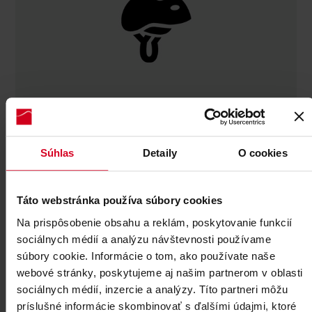
Ochrana hlavy
Prosíme vás, abyste si pro použití
Súhlas
Detaily
O cookies
terénních tříkolek přinesli vlastní helmu
(cyklistickou, lyžařskou apod.). Pokud
Táto webstránka používa súbory cookies
nemáte vlastní přilbu, můžete si ji půjčit,
Na prispôsobenie obsahu a reklám, poskytovanie funkcií
u výdeje terénních tříkolek.
sociálnych médií a analýzu návštevnosti používame
súbory cookie. Informácie o tom, ako používate naše
webové stránky, poskytujeme aj našim partnerom v oblasti
sociálnych médií, inzercie a analýzy. Títo partneri môžu
príslušné informácie skombinovať s ďalšími údajmi, ktoré