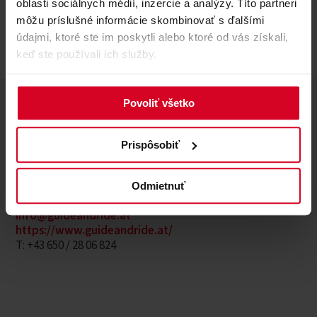
oblasti sociálnych médií, inzercie a analýzy. Títo partneri
môžu príslušné informácie skombinovať s ďalšími
údajmi, ktoré ste im poskytli alebo ktoré od vás získali,
keď ste používali ich služby.
Adresy
Povoliť všetko
Guide and Ride
Herrn
Prispôsobiť
Stefan Meiseleder
Schumannstraße 5/2
Odmietnuť
A 6020 Innsbruck
info@guideandride.at
https://www.guideandride.at/
T: +43 650 / 28 06 824