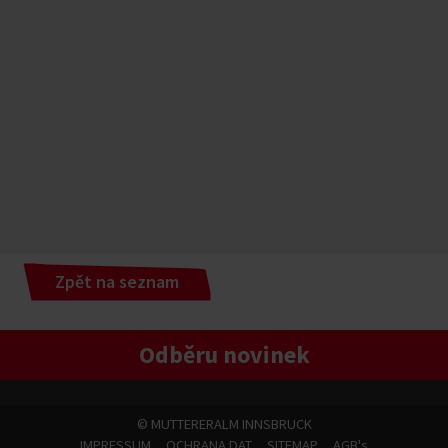
Zpět na seznam
Odběru novinek
©
MUTTERERALM INNSBRUCK
IMPRESSUM
OCHRANA DAT
SITEMAP
AGB's