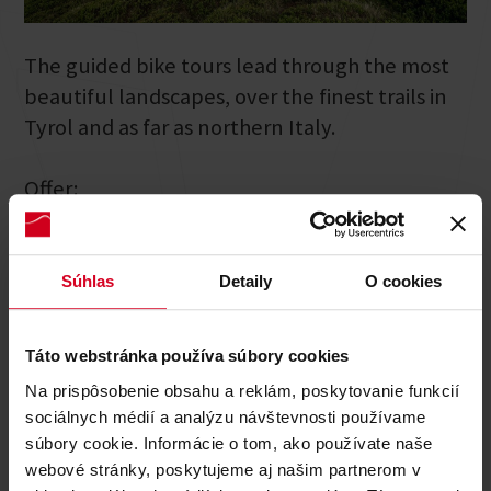
The guided bike tours lead through the most
beautiful landscapes, over the finest trails in
Tyrol and as far as northern Italy.
Offer:
Technical training for e-bikes
Bike camps
day tours
Súhlas
Detaily
O cookies
private guiding
Booking on request
Táto webstránka používa súbory cookies
Na prispôsobenie obsahu a reklám, poskytovanie funkcií
sociálnych médií a analýzu návštevnosti používame
súbory cookie. Informácie o tom, ako používate naše
webové stránky, poskytujeme aj našim partnerom v